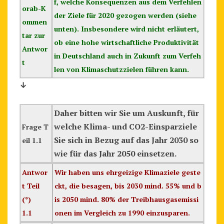
f, welche Konsequenzen aus dem Verfehlen
G
orab-K
der Ziele für 2020 gezogen werden (siehe
2
ommen
unten). Insbesondere wird nicht erläutert,
0
tar zur
ob eine hohe wirtschaftliche Produktivität
1
Antwor
in Deutschland auch in Zukunft zum Verfeh
9
t
len von Klimaschutzzielen führen kann.
)
↓
Daher bitten wir Sie um Auskunft, für
welche Klima- und CO2-Einsparziele
Frage T
Sie sich in Bezug auf das Jahr 2030 so
eil 1.1
wie für das Jahr 2050 einsetzen.
Antwor
Wir haben uns ehrgeizige Klimaziele geste
t Teil
ckt, die besagen, bis 2030 mind. 55% und b
(*)
is 2050 mind. 80% der Treibhausgasemissi
1.1
onen im Vergleich zu 1990 einzusparen.