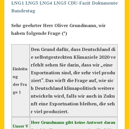
LNG1
LNG3
LNG4
LNG5
CDU-Fazit
Dokumente
E
Bundestag
L
E
Sehr geehrter Herr Oliver Grundmann, wir
(
haben folgende Frage (*)
C
D
Den Grund dafür, dass Deutschland di
U
e selbstgesteckten Klimaziele 2020 ve
-
rfehlt sehen Sie darin, dass wir „eine
B
Einleitu
Exportnation sind, die sehr viel produ
E
ng
ziert“. Das wirft die Frage auf, wie sic
F
der Fra
h Deutschland klimapolitisch weitere
R
ge 1
ntwickeln wird, falls wir auch in Zuku
A
nft eine Exportnation bleiben, die seh
G
r viel produziert.
U
Herr Grundmann gibt keine Antwort darau
N
Unser V