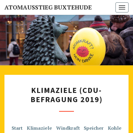
ATOMAUSSTIEG BUXTEHUDE
Togg
navi
ATOMAUSS
Buxtehuder
Mahnwache
Für Den
BUXTEH
Atomausstieg
K
KLIMAZIELE (CDU-
L
BEFRAGUNG 2019)
I
M
A
Z
Start
Klimaziele
Windkraft
Speicher
Kohle
I