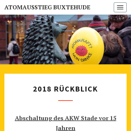
ATOMAUSSTIEG BUXTEHUDE
Togg
navi
ATOMAUSS
Buxtehuder
Mahnwache
Für Den
BUXTEH
Atomausstieg
2
2018 RÜCKBLICK
0
1
8
R
Abschaltung des AKW Stade vor 15
Ü
Jahren
C