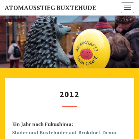
ATOMAUSSTIEG BUXTEHUDE
Togg
navi
ATOMAUSS
Buxtehuder
Mahnwache
Für Den
BUXTEH
Atomausstieg
2
2012
0
1
2
Ein Jahr nach Fukushima:
Stader und Buxtehuder auf Brokdorf-Demo