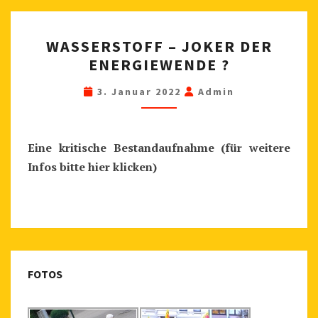
R
)
:
W
A
WASSERSTOFF – JOKER DER
A
T
ENERGIEWENDE ?
S
O
S
3. Januar 2022
Admin
M
E
K
R
R
S
Eine kritische Bestandaufnahme (für weitere
A
T
Infos bitte hier klicken)
F
O
T
F
F
F
Ü
–
R
J
W
FOTOS
O
A
K
S