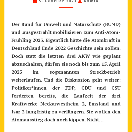
U
5. Februar 2023
Admin
M
U
N
Der Bund für Umwelt und Naturschutz (BUND)
S
und .ausgestrahlt mobilisieren zum Anti-Atom-
E
Frühling 2023. Eigentlich hätte die Atomkraft in
R
Deutschland Ende 2022 Geschichte sein sollen.
P
Doch statt die letzten drei AKW wie geplant
R
abzuschalten, dürfen sie noch bis zum 15. April
O
2023 im sogenannten Streckbetrieb
T
weiterlaufen. Und die Diskussion geht weiter:
E
Politiker*innen der FDP, CDU und CSU
S
forderten bereits, die Laufzeit der drei
T
Kraftwerke Neckarwestheim 2, Emsland und
J
Isar 2 langfristig zu verlängern. Sie wollen den
E
Atomausstieg doch noch kippen. Nicht…
T