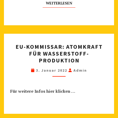
Z
WEITERLESEN
WEITERLESEN
T
W
I
C
H
E
T
EU-KOMMISSAR: ATOMKRAFT
U
I
FÜR WASSERSTOFF-
-
PRODUKTION
G
K
I
O
3. Januar 2022
Admin
S
M
T
M
(
Für weitere Infos hier klicken …
I
2
S
0
S
2
A
3