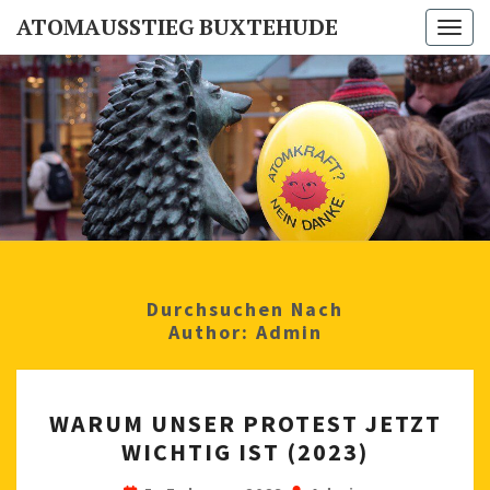
ATOMAUSSTIEG BUXTEHUDE
Togg
navi
ATOMAUSS
Buxtehuder
Mahnwache
Für Den
BUXTEH
Atomausstieg
Durchsuchen Nach
Author:
Admin
W
WARUM UNSER PROTEST JETZT
A
WICHTIG IST (2023)
R