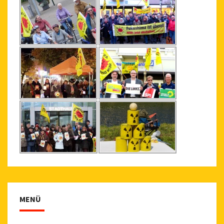
E
S
R
E
D
R
E
S
R
T
E
O
N
F
E
F
R
-
G
P
I
R
E
O
W
D
E
U
N
K
MENÜ
D
T
E