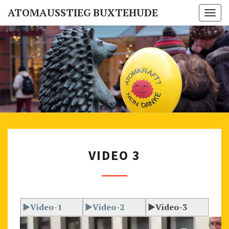
ATOMAUSSTIEG BUXTEHUDE
Togg
navi
ATOMAUSS
Buxtehuder
Mahnwache
Für Den
BUXTEH
Atomausstieg
V
VIDEO 3
I
D
E
O
►Video-1
►Video-2
►Video-3
3