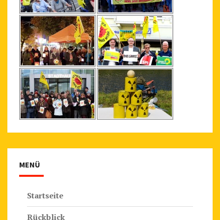
E
M
W
E
G
Z
U
R
F
Ä
H
R
E
MENÜ
"
Startseite
Rückblick