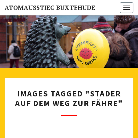
ATOMAUSSTIEG BUXTEHUDE
Togg
navi
ATOMAUSS
Buxtehuder
Mahnwache
Für Den
BUXTEH
Atomausstieg
I
IMAGES TAGGED "STADER
M
AUF DEM WEG ZUR FÄHRE"
A
G
E
S
T