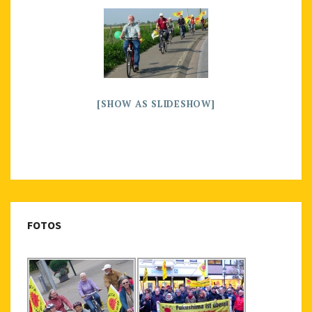
A
G
G
E
D
[SHOW AS SLIDESHOW]
"
S
T
A
D
E
R
FOTOS
A
U
F
D