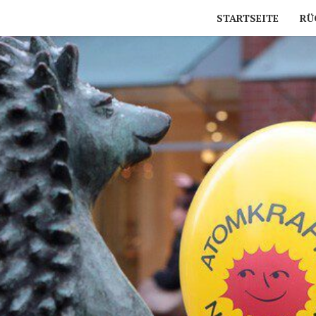
STARTSEITE
RÜ
ATOM
Buxtehuder
Mahnwache
Für Den
Atomausstieg
BUX