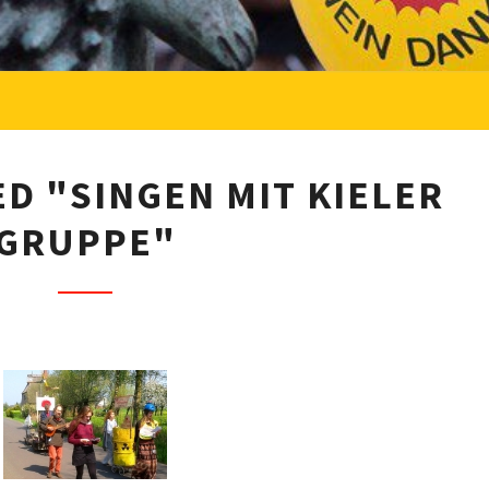
I
D "SINGEN MIT KIELER
M
GRUPPE"
A
G
E
S
T
A
G
G